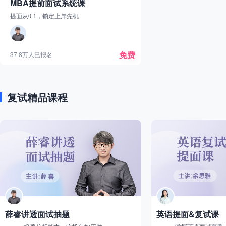
MBA提前面试系统课
指出相同/指出不同、由因推果
提面从0-1，锁定上岸先机
2626人已报名
08/13
19:00
预约直播
免费
37.8万人已报名
华北地区MPA择校攻略
免费
复试精品课程
2人已报名
08/14
19:00
预约直播
第一次带写（论效））
2377人已报名
08/16
19:00
预约直播
薛睿讲透面试抽题
英语提面&复试课
论证推理基础带刷（一）