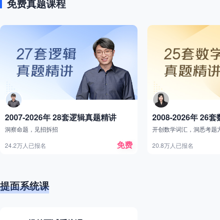
免费真题课程
08/12
08:00
预约直播
MPA顶级院校择校攻略
免费
2人已报名
08/12
19:00
预约直播
数学强化带刷（三）
4886人已报名
2007-2026年 28套逻辑真题精讲
2008-2026年 2
洞察命题，见招拆招
开创数学词汇，洞悉考题
08/13
08:00
预约直播
免费
24.2万人已报名
20.8万人已报名
逻辑专场答疑（1）
免费
1302人已报名
提面系统课
08/13
19:00
预约直播