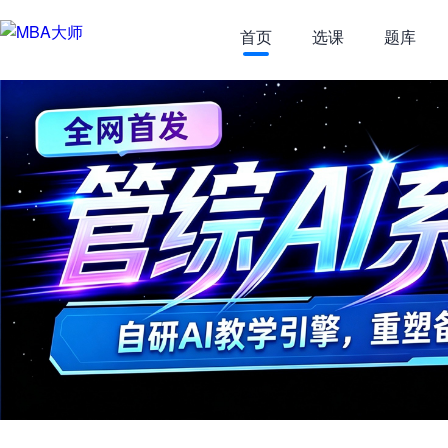
首页
选课
题库