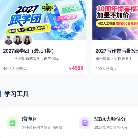
真题必学词带背 List 21
4820人已报名
08/10
12:10
预约直播
2027跟学团（最后1期）
2027写作带写批改
因果推理
免费
全程保姆式督学，两年保障
短平快拿下写作必看！
1302人已报名
4998
4603人已购买
400人已购买
08/10
19:00
预约直播
学习工具
杭州师范大学MBA
免费
51人已报名
08/10
19:30
预约直播
i背单词
MBA大师估分
方便快捷的考研背词神器
2026管理类联考估分
西南交通大学MBA
免费