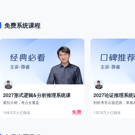
51人已报名
08/10
20:00
预约直播
免费系统课程
数学强化带刷（二）
4886人已报名
08/11
08:00
预约直播
补全逻辑、建立联系
2626人已报名
2027形式逻辑&分析推理系统课
2027论证推理系统
08/11
19:00
预约直播
紧扣大纲，考点全覆盖
剖析考官出题思路，掌握
免费
144.0万人已报名
132.9万人已报名
形式逻辑强化带刷（三）
4898人已报名